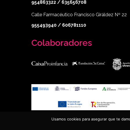
954863322 / 635656708
Calle Farmacéutico Francisco Giráldez Nº 22
955493940 / 606781110
Colaboradores
Usamos cookies para asegurar que te damos
© 2024 Asociación de Mujeres de Santiago el