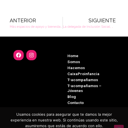
ANTERIOR
SIGUIENTE
Más espacios de apoyo y bienestar para la salud de las mujeres
La delegada de Inclusión Social, María Luisa Cava, visita las Escuelas de Verano de la Asociación de Mujeres de Santiago el Mayor en Utrera
Home
Somos
Hacemos
CaixaProinfancia
T-acompañamos
T-acompañamos –
Jóvenes
Blog
Contacto
Usamos cookies para asegurar que te damos la mejor
experiencia en nuestra web. Si continúas usando este sitio,
asumiremos que estás de acuerdo con ello.